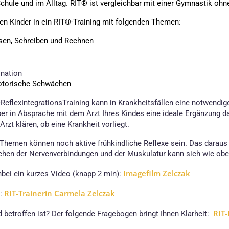
chule und im Alltag. RIT® ist vergleichbar mit einer Gymnastik ohn
n Kinder in ein RIT®-Training mit folgenden Themen:
sen, Schreiben und Rechnen
ination
motorische Schwächen
ReflexIntegrationsTraining kann in Krankheitsfällen eine notwendige
er in Absprache mit dem Arzt Ihres Kindes eine ideale Ergänzung dar
rzt klären, ob eine Krankheit vorliegt.
Themen können noch aktive frühkindliche Reflexe sein. Das daraus
chen der Nervenverbindungen und der Muskulatur kann sich wie oben
Imagefilm Zelczak
bei ein kurzes Video (knapp 2 min):
RIT-Trainerin Carmela Zelczak
l:
RIT
d betroffen ist? Der folgende Fragebogen bringt Ihnen Klarheit: