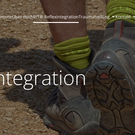
Home
Über mich
RIT® Reflexintegration
Traumaheilung
Kontakt
ntegration